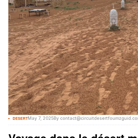
DESERT
May 7, 2025
By
contact@circuitdesertfoumzguid.c
Voyage dans le désert m