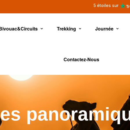
5 étoiles sur
Bivouac&Circuits
Trekking
Journée
Contactez-Nous
es panoramiq