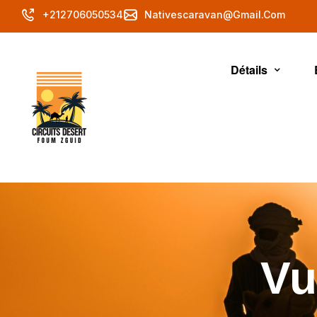
+212706050534
Nativescaravan@gmail.com
Détails
Vu