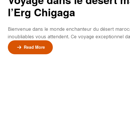
l’Erg Chigaga
Bienvenue dans le monde enchanteur du désert marocain
inoubliables vous attendent. Ce voyage exceptionnel d
des moments uniques sous le soleil saharien. Vous pou
Read More
merveilles […]