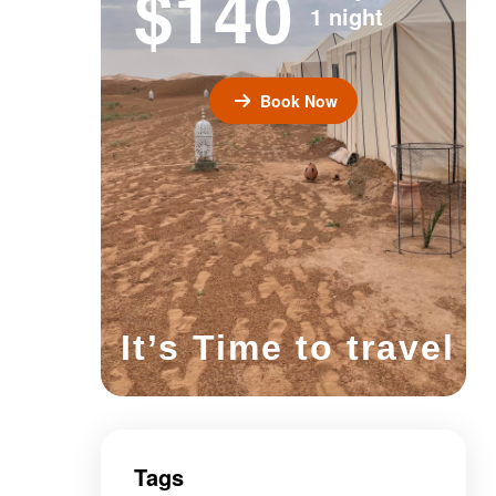
$140
1 night
Book Now
It’s Time to travel
Tags