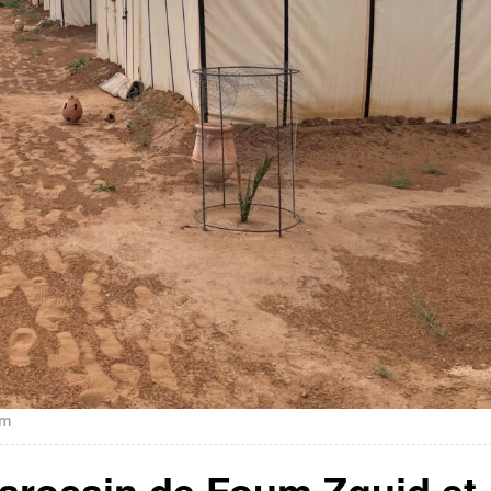
om
arocain de Foum Zguid et