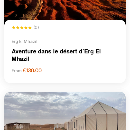
(0)
Erg El Mhazil
Aventure dans le désert d’Erg El
Mhazil
€
130.00
From