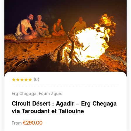
(0)
Erg Chigaga, Foum Zguid
Circuit Désert : Agadir – Erg Chegaga
via Taroudant et Taliouine
€
290.00
From