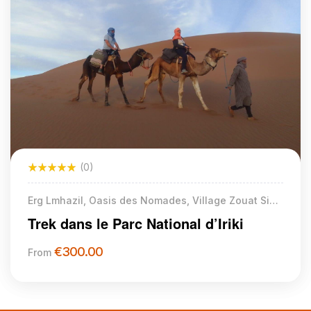
(0)
Erg Lmhazil, Oasis des Nomades, Village Zouat Sidi
Abdnabi
Trek dans le Parc National d’Iriki
€
300.00
From