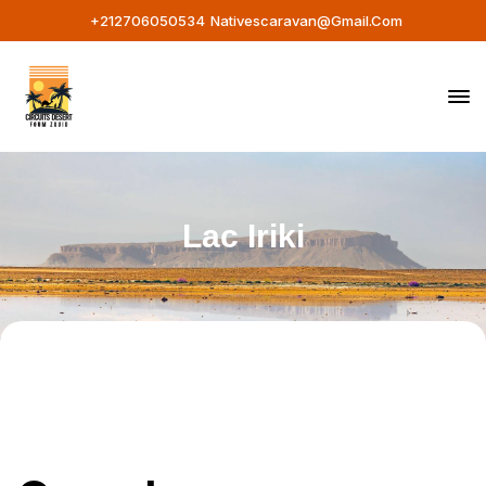
+212706050534
Nativescaravan@gmail.com
Lac Iriki