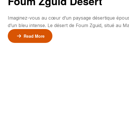
Foum Zguid Desert
Imaginez-vous au cœur d’un paysage désertique époustou
d’un bleu intense. Le désert de Foum Zguid, situé au M
inoubliable. Cette région désertique, avec ses paysages 
Read More