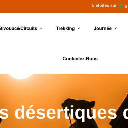
5 étoiles sur
Bivouac&Circuits
Trekking
Journée
Contactez-Nous
s désertiques 