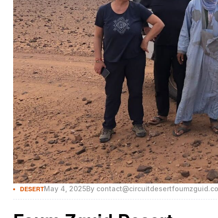
DESERT
May 4, 2025
By
contact@circuitdesertfoumzguid.c