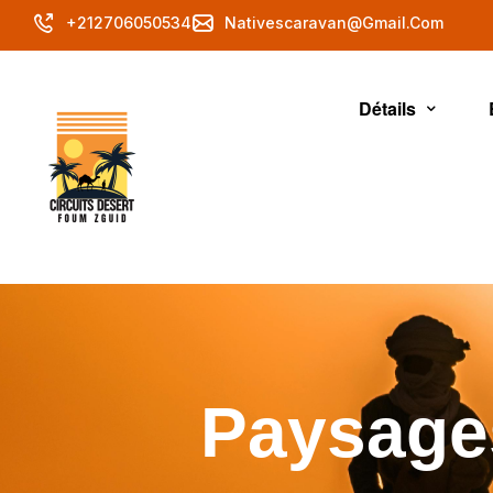
+212706050534
Nativescaravan@gmail.com
Détails
Paysage