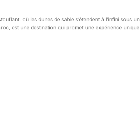
flant, où les dunes de sable s’étendent à l’infini sous un 
aroc, est une destination qui promet une expérience unique
variés et sa beauté sauvage, attire les aventuriers et les […