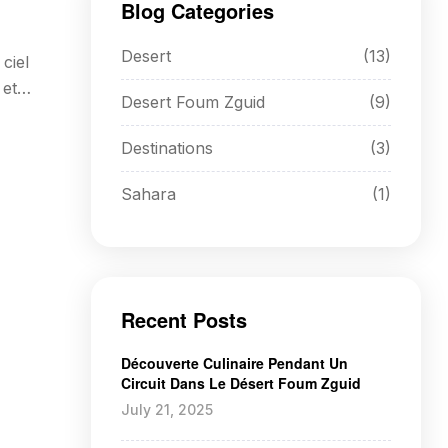
Blog Categories
Desert
(13)
ciel
 et
Desert Foum Zguid
(9)
]
Destinations
(3)
Sahara
(1)
Recent Posts
Découverte Culinaire Pendant Un
Circuit Dans Le Désert Foum Zguid
July 21, 2025