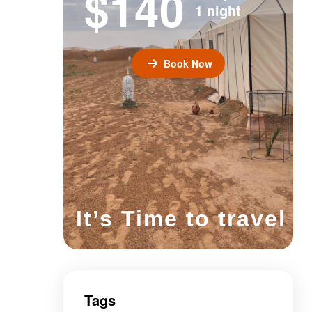
$140
1 night
Book Now
It’s Time to travel
Tags