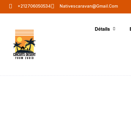
+212706050534
Nativescaravan@gmail.com
Détails
Exp