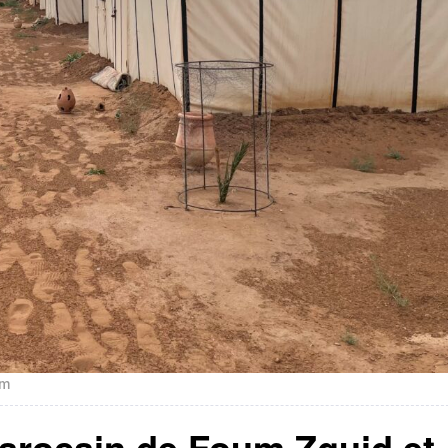
om
arocain de Foum Zguid et