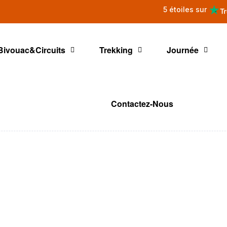
5 étoiles sur
Bivouac&Circuits
Trekking
Journée
Contactez-Nous
érience de vo