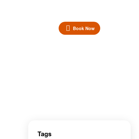
$140
1 night
Book Now
It’s Time to travel
Tags