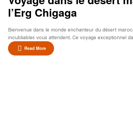
l’Erg Chigaga
Bienvenue dans le monde enchanteur du désert marocain
inoubliables vous attendent. Ce voyage exceptionnel d
des moments uniques sous le soleil saharien. Vous pou
Read More
merveilles […]