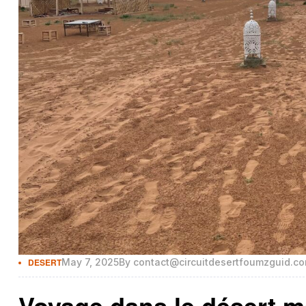
DESERT
May 7, 2025
By
contact@circuitdesertfoumzguid.c
Voyage dans le désert m