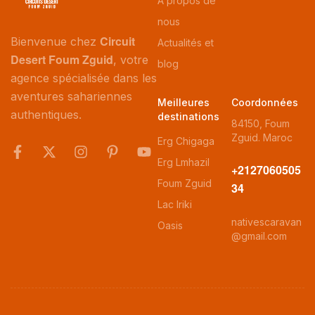
À propos de
nous
Circuit
Bienvenue chez
Actualités et
Desert Foum Zguid
, votre
blog
agence spécialisée dans les
aventures sahariennes
Meilleures
Coordonnées
authentiques.
destinations
84150, Foum
Zguid. Maroc
Erg Chigaga
Erg Lmhazil
+2127060505
Foum Zguid
34
Lac Iriki
nativescaravan
Oasis
@gmail.com