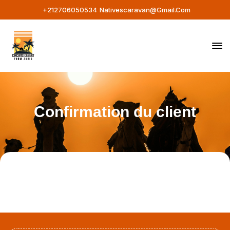
+212706050534
Nativescaravan@gmail.com
Confirmation du client